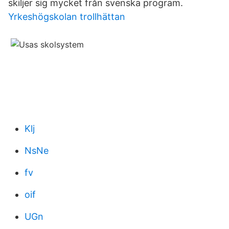
skiljer sig mycket från svenska program.
Yrkeshögskolan trollhättan
Klj
NsNe
fv
oif
UGn