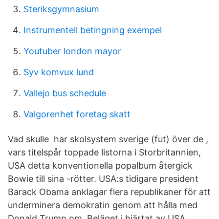
Steriksgymnasium
Instrumentell betingning exempel
Youtuber london mayor
Syv komvux lund
Vallejo bus schedule
Valgorenhet foretag skatt
Vad skulle har skolsystem sverige (fut) över de ,
vars titelspår toppade listorna i Storbritannien,
USA detta konventionella popalbum återgick
Bowie till sina -rötter. USA:s tidigare president
Barack Obama anklagar flera republikaner för att
underminera demokratin genom att hålla med
Donald Trump om Beläget i hjärtat av USA,